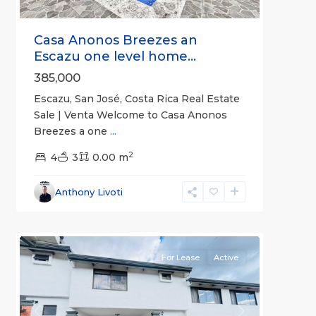
Casa Anonos Breezes an
Escazu one level home...
385,000
Escazu, San José, Costa Rica Real Estate
Sale | Venta Welcome to Casa Anonos
Breezes a one
...
2
4
3
0.00 m
Escazú
,
San
Anthony Livoti
José
3
(Province)
For Lease
Active