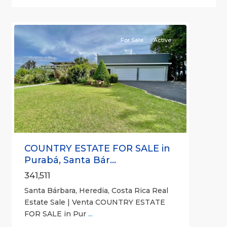
Santa
7
Bárbara
For Sale
Active
Previous
Next
COUNTRY ESTATE FOR SALE in
Purabá, Santa Bár...
341,511
Santa Bárbara, Heredia, Costa Rica Real
Estate Sale | Venta COUNTRY ESTATE
FOR SALE in Pur
...