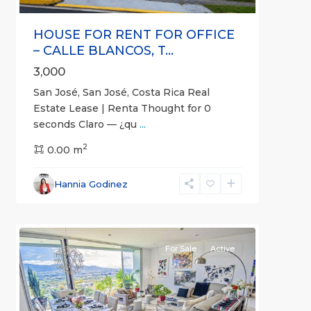
HOUSE FOR RENT FOR OFFICE
– CALLE BLANCOS, T...
3,000
San José, San José, Costa Rica Real
Estate Lease | Renta Thought for 0
seconds Claro — ¿qu
...
2
0.00 m
Escazú
,
San
Hannia Godinez
José
4
(Province)
For Sale
Active
Previous
Next