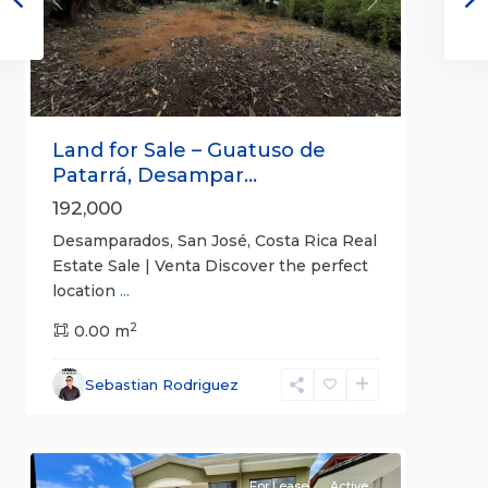
Previous
Next
Land for Sale – Guatuso de
Patarrá, Desampar...
192,000
Desamparados, San José, Costa Rica Real
Estate Sale | Venta Discover the perfect
location
...
2
0.00 m
Alajuela
,
Sebastian Rodriguez
Alajuela
3
(Province)
For Lease
Active