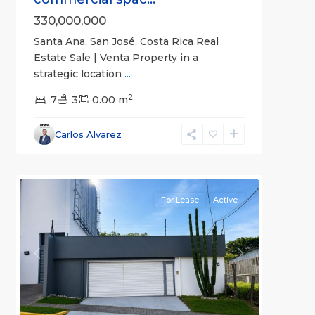
330,000,000
Santa Ana, San José, Costa Rica Real
Estate Sale | Venta Property in a
strategic location
...
2
San
7
3
0.00 m
José
,
San
Carlos Alvarez
José
11
(Province)
For Lease
Active
Previous
Next