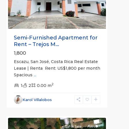
Previous
Next
Semi-Furnished Apartment for
Rent – Trejos M...
1,800
Escazu, San José, Costa Rica Real Estate
Lease | Renta Rent: US$1,800 per month
Spacious
...
Brasil
,
2
San
1
2
0.00 m
José
(Province)
,
Karol Villalobos
Santa
2
Ana
For Sale
Active