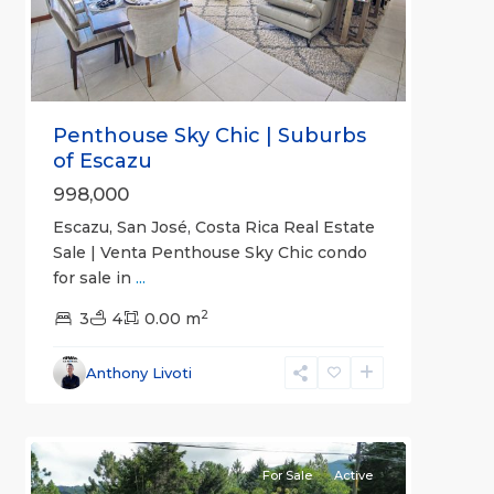
Penthouse Sky Chic | Suburbs
of Escazu
998,000
Escazu, San José, Costa Rica Real Estate
Sale | Venta Penthouse Sky Chic condo
for sale in
...
2
3
4
0.00 m
Heredia
(Province)
,
Anthony Livoti
Santo
8
Domingo
For Sale
Active