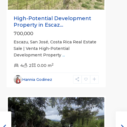
High-Potential Development
Property in Escaz...
700,000
Escazu, San José, Costa Rica Real Estate
Sale | Venta High-Potential
Development Property
...
2
4
2
0.00 m
Desamparados
,
San
Hannia Godinez
José
9
(Province)
For Sale
Active