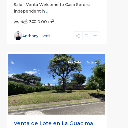
Sale | Venta Welcome to Casa Serena
independent h
...
2
4
3
0.00 m
Alajuela
,
Anthony Livoti
Alajuela
3
(Province)
For Sale
Active
Previous
Next
Venta de Lote en La Guacima