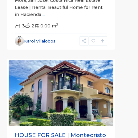
Mora, San José, Costa Rica Real Estate
Lease | Renta Beautiful Home for Rent
in Hacienda
...
2
3
2
0.00 m
Flores
,
Karol Villalobos
Heredia
9
(Province)
For Sale
Active
Previous
Next
HOUSE FOR SALE | Montecristo