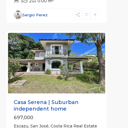
3
2
0.00 m
Escazú
,
San
Sergio Perez
José
2
(Province)
For Sale
Active
Previous
Next
Casa Serena | Suburban
independent home
697,000
Escazu, San José, Costa Rica Real Estate