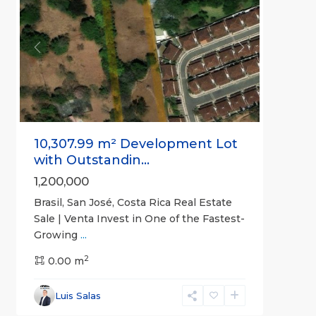
Previous
Next
10,307.99 m² Development Lot
with Outstandin...
1,200,000
Brasil, San José, Costa Rica Real Estate
Sale | Venta Invest in One of the Fastest-
Growing
...
2
San
0.00 m
José
(Province)
,
Luis Salas
Santa