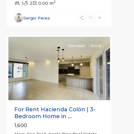
2
1
2
0.00 m
Mora
,
San
Sergio Perez
José
15
(Province)
For Lease
Active
Previous
Next
For Rent Hacienda Colón | 3-
Bedroom Home in ...
1,600