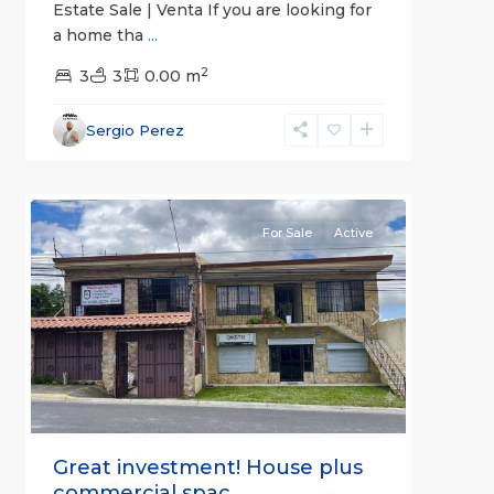
Estate Sale | Venta If you are looking for
a home tha
...
2
San
3
3
0.00 m
José
(Province)
,
Sergio Perez
Santa
6
Ana
For Sale
Active
Previous
Next
Great investment! House plus
commercial spac...