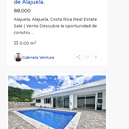
de Alajuela.
88,000
Alajuela, Alajuela, Costa Rica Real Estate
Sale | Venta Descubra la oportunidad de
constru
...
2
0.00 m
Escazú
,
San
Gabriela Ventura
José
8
(Province)
For Sale
Active
Previous
Next