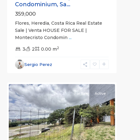
Condominium, Sa...
359,000
Flores, Heredia, Costa Rica Real Estate
Sale | Venta HOUSE FOR SALE |
Montecristo Condomin
...
2
3
2
0.00 m
Escazú
,
San
Sergio Perez
José
6
(Province)
For Sale
Active
Previous
Next