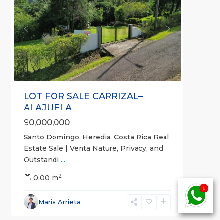
Previous
Next
LOT FOR SALE CARRIZAL–
ALAJUELA
90,000,000
Santo Domingo, Heredia, Costa Rica Real
Estate Sale | Venta Nature, Privacy, and
La
Outstandi
...
Unión
,
2
Montes
0.00 m
de
Oro
,
Maria Arrieta
Puntarenas