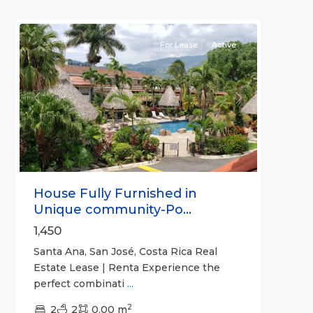
2
Ana
For Lease
Active
Previous
Next
House Fully Furnished in
Unique community-Po...
1,450
Santa Ana, San José, Costa Rica Real
Estate Lease | Renta Experience the
perfect combinati
...
2
2
2
0.00 m