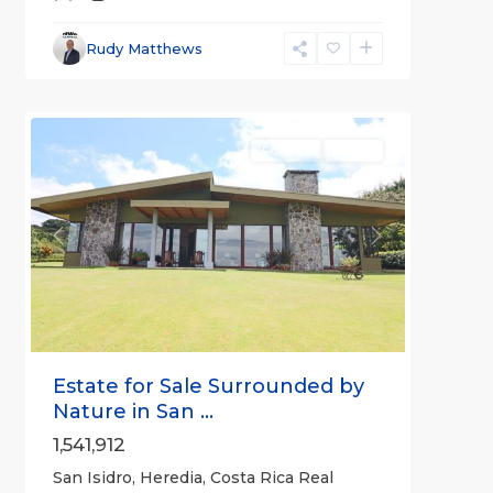
Heredia
(Province)
,
Rudy Matthews
San
6
Isidro
For Sale
Active
Previous
Next
Estate for Sale Surrounded by
Nature in San ...
1,541,912
San Isidro, Heredia, Costa Rica Real