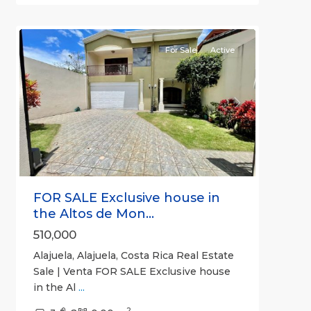
4
(Province)
For Sale
Active
Previous
Next
FOR SALE Exclusive house in
the Altos de Mon...
510,000
Alajuela, Alajuela, Costa Rica Real Estate
Sale | Venta FOR SALE Exclusive house
in the Al
...
2