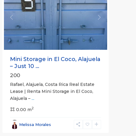
Previous
Next
Mini Storage in El Coco, Alajuela
– Just 10 ...
200
Rafael, Alajuela, Costa Rica Real Estate
Lease | Renta Mini Storage in El Coco,
Alajuela –
...
2
San
0.00 m
José
,
San
Melissa Morales
José