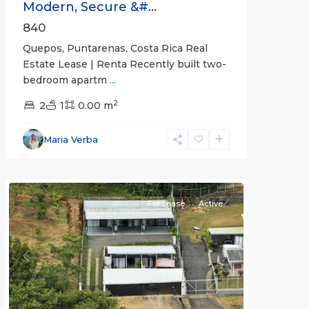
Modern, Secure &#...
840
Quepos, Puntarenas, Costa Rica Real
Estate Lease | Renta Recently built two-
bedroom apartm
...
2
2
1
0.00 m
Alajuela
Maria Verba
(Province)
,
Atenas
For Lease
Active
Previous
Next