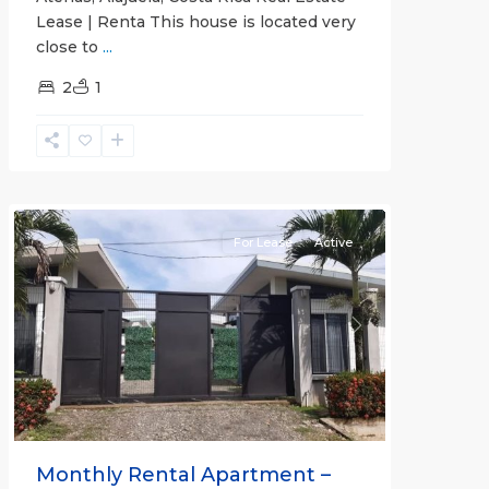
Lease | Renta This house is located very
close to
...
2
1
Quepos
For Lease
Active
Previous
Next
Monthly Rental Apartment –