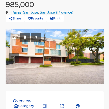
985,000
,
Pavas
,
San José
,
San José (Province)
Share
Favorite
Print
Active
Previous
Previou
Overview
Category