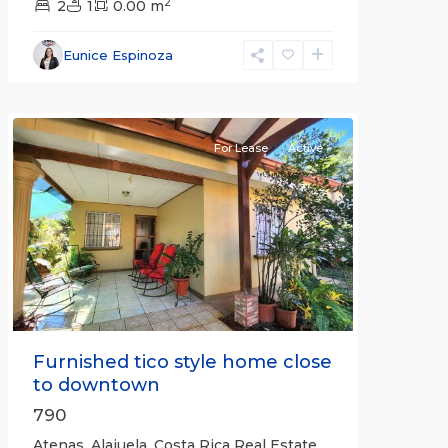
2
2
1
0.00 m
Alajuela
Eunice Espinoza
(Province)
,
Atenas
For Lease
Active
Previous
Next
Furnished tico style home close
to downtown
790
Atenas, Alajuela, Costa Rica Real Estate