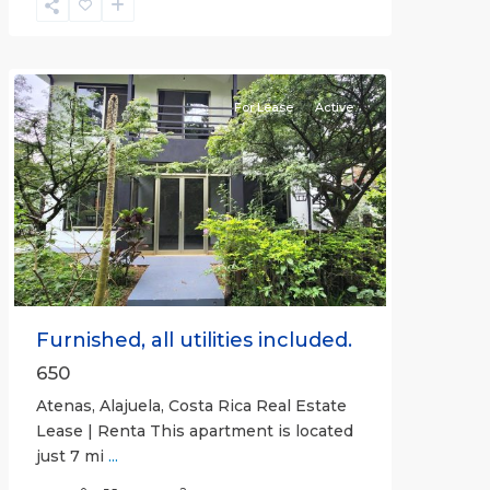
Alajuela
(Province)
,
Atenas
For Lease
Active
Previous
Next
Furnished, all utilities included.
650
Atenas, Alajuela, Costa Rica Real Estate
Lease | Renta This apartment is located
just 7 mi
...