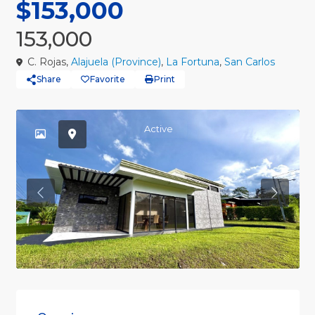
$153,000
153,000
C. Rojas,
Alajuela (Province)
,
La Fortuna
,
San Carlos
Share
Favorite
Print
Active
Previous
Previou