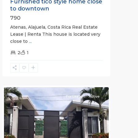
Furnished tico style home close
to downtown
790
Atenas, Alajuela, Costa Rica Real Estate
Lease | Renta This house is located very
close to
...
2
1
Quepos
For Lease
Active
Previous
Next