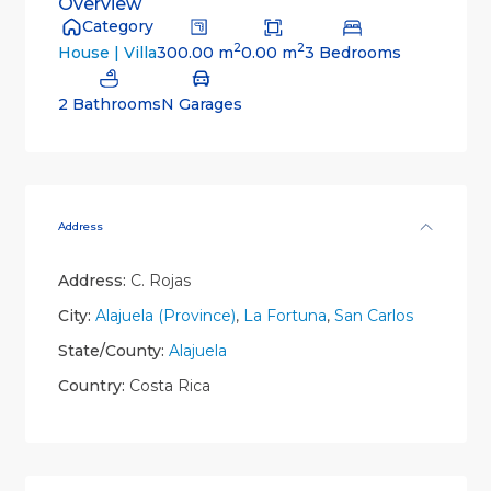
Overview
Category
2
2
300.00 m
0.00 m
3 Bedrooms
House | Villa
2 Bathrooms
N Garages
Address
Address:
C. Rojas
City:
Alajuela (Province)
,
La Fortuna
,
San Carlos
State/County:
Alajuela
Country:
Costa Rica