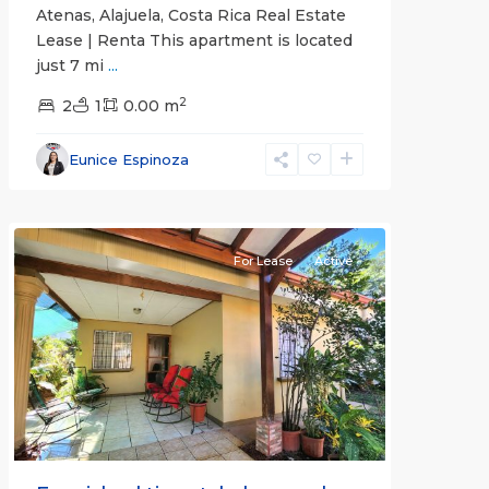
Atenas, Alajuela, Costa Rica Real Estate
Lease | Renta This apartment is located
just 7 mi
...
2
2
1
0.00 m
Alajuela
Eunice Espinoza
(Province)
,
Atenas
For Lease
Active
Previous
Next