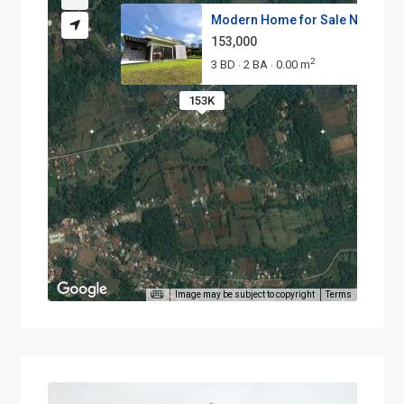
Modern Home for Sale Near La F.
153,000
2
3 BD
2 BA
0.00 m
·
·
153K
Image may be subject to copyright
Terms