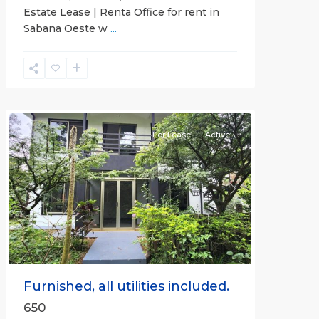
Estate Lease | Renta Office for rent in
Sabana Oeste w
...
Alajuela
(Province)
,
Atenas
For Lease
Active
Previous
Next
Furnished, all utilities included.
650