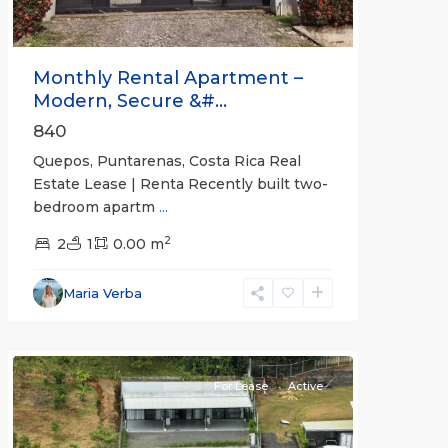
Monthly Rental Apartment –
Modern, Secure &#...
840
Quepos, Puntarenas, Costa Rica Real
Estate Lease | Renta Recently built two-
bedroom apartm
...
2
2
1
0.00 m
Alajuela
Maria Verba
(Province)
,
Atenas
For Lease
Active