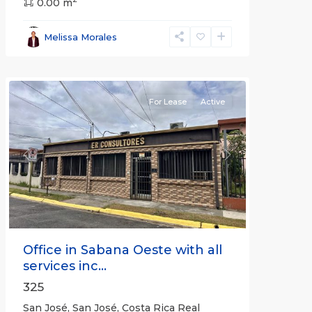
San
0.00 m
José
,
San
Melissa Morales
José
(Province)
For Lease
Active
Previous
Next
Office in Sabana Oeste with all
services inc...
325
San José, San José, Costa Rica Real