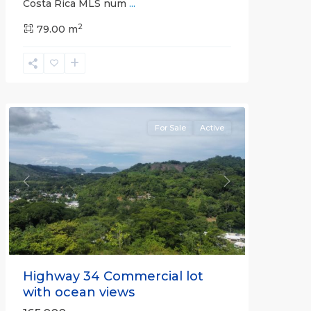
Costa Rica MLS num
...
2
79.00 m
Herradura
Communities
For Sale
Active
Previous
Next
Highway 34 Commercial lot
with ocean views