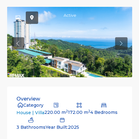
Active
Previous
Previou
Overview
Category
2
2
220.00 m
172.00 m
4 Bedrooms
House | Villa
3 Bathrooms
Year Built:2025