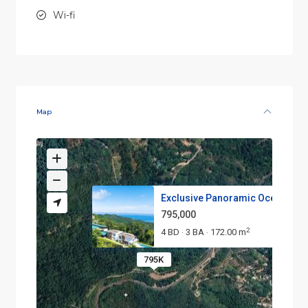
Wi-fi
Map
Exclusive Panoramic Oceanview .
795,000
2
4 BD
3 BA
172.00 m
·
·
795K