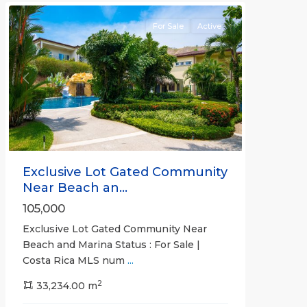
For Sale
Active
Previous
Next
Exclusive Lot Gated Community
Near Beach an...
105,000
Exclusive Lot Gated Community Near
Beach and Marina Status : For Sale |
Costa Rica MLS num
...
2
33,234.00 m