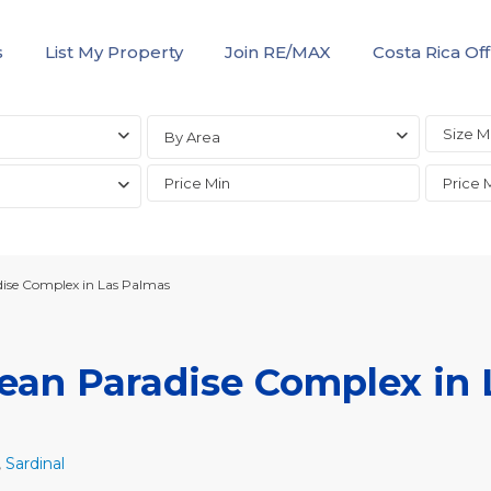
s
List My Property
Join RE/MAX
Costa Rica Off
By Area
ise Complex in Las Palmas
ean Paradise Complex in 
,
Sardinal