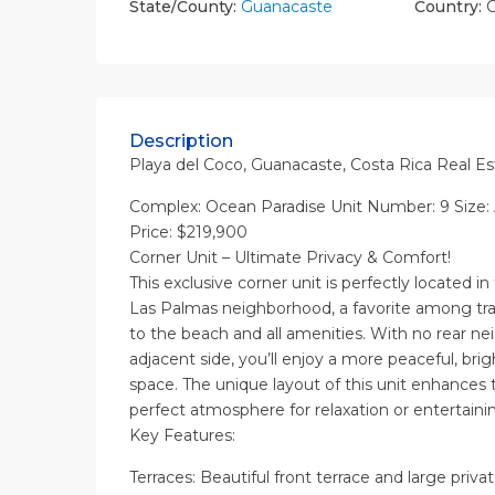
State/County:
Guanacaste
Country:
C
Description
Playa del Coco, Guanacaste, Costa Rica Real Es
Complex: Ocean Paradise Unit Number: 9 Size:
Price: $219,900
Corner Unit – Ultimate Privacy & Comfort!
This exclusive corner unit is perfectly located i
Las Palmas neighborhood, a favorite among trav
to the beach and all amenities. With no rear n
adjacent side, you’ll enjoy a more peaceful, brigh
space. The unique layout of this unit enhances t
perfect atmosphere for relaxation or entertaini
Key Features:
Terraces: Beautiful front terrace and large privat