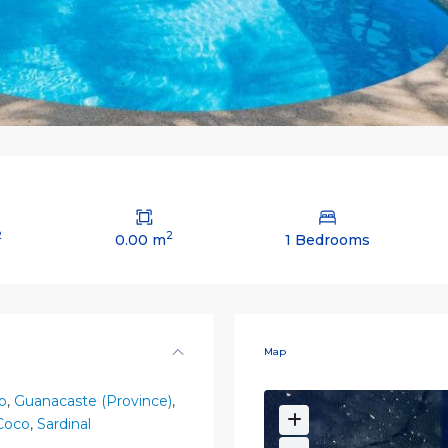
2
2
0.00 m
1 Bedrooms
Map
lo
,
Guanacaste (Province)
,
 Coco
,
Sardinal