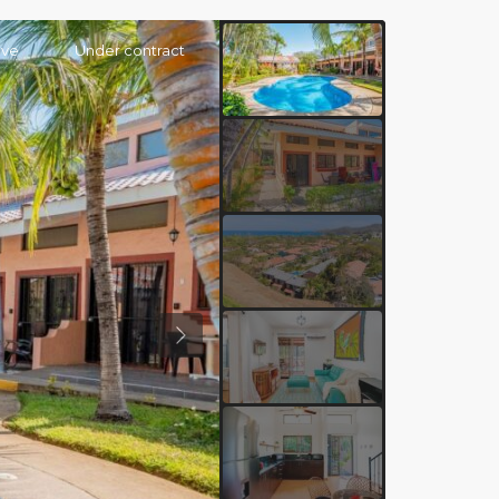
ive
Under contract
Previous