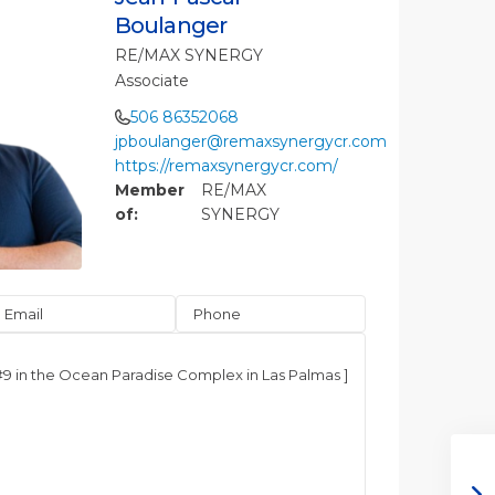
Boulanger
RE/MAX SYNERGY
Associate
506 86352068
jpboulanger@remaxsynergycr.com
https://remaxsynergycr.com/
Member
RE/MAX
of:
SYNERGY