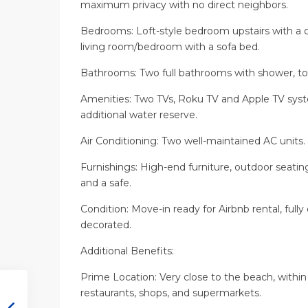
maximum privacy with no direct neighbors.
Bedrooms: Loft-style bedroom upstairs with a c
living room/bedroom with a sofa bed.
Bathrooms: Two full bathrooms with shower, toil
Amenities: Two TVs, Roku TV and Apple TV syst
additional water reserve.
Air Conditioning: Two well-maintained AC units.
Furnishings: High-end furniture, outdoor seati
and a safe.
Condition: Move-in ready for Airbnb rental, fully
decorated.
Additional Benefits:
Prime Location: Very close to the beach, within
restaurants, shops, and supermarkets.