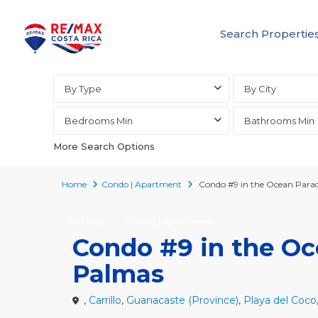
Search Propertie
Advanced Search
By Type
By City
Bedrooms Min
Bathrooms Min
More Search Options
Home
Condo | Apartment
Condo #9 in the Ocean Parad
For Sale
Condo | Apartment
Condo #9 in the Oc
Palmas
,
Carrillo
,
Guanacaste (Province)
,
Playa del Coco