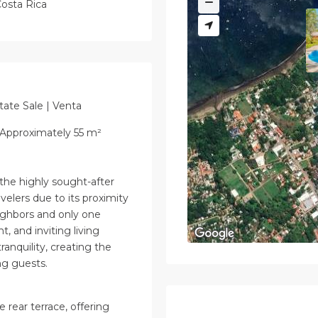
osta Rica
tate Sale | Venta
 Approximately 55 m²
n the highly sought-after
elers due to its proximity
eighbors and only one
t, and inviting living
ranquility, creating the
ng guests.
e rear terrace, offering