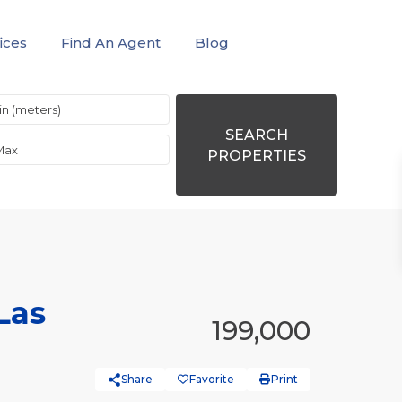
ices
Find An Agent
Blog
SEARCH
PROPERTIES
Las
199,000
Share
Favorite
Print