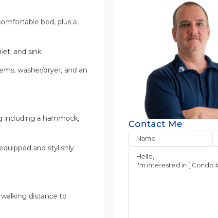
omfortable bed, plus a
et, and sink.
ems, washer/dryer, and an
ng including a hammock,
Contact Me
 equipped and stylishly
 walking distance to