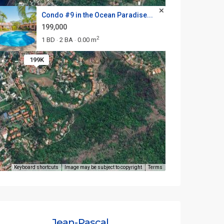
Condo #9 in the Ocean Paradise...
199,000
2
1 BD
2 BA
0.00 m
·
·
199K
Keyboard shortcuts
Image may be subject to copyright
Terms
Jean-Pascal