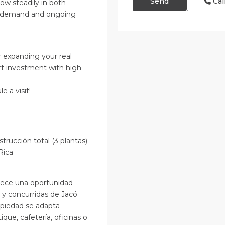
Cal
ow steadily in both
sm demand and ongoing
 expanding your real
art investment with high
 a visit!
rucción total (3 plantas)
Rica
ofrece una oportunidad
 y concurridas de Jacó
opiedad se adapta
que, cafetería, oficinas o