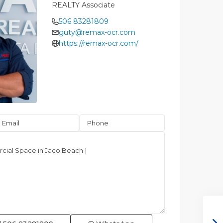
REALTY Associate
506 83281809
guty@remax-ocr.com
https://remax-ocr.com/