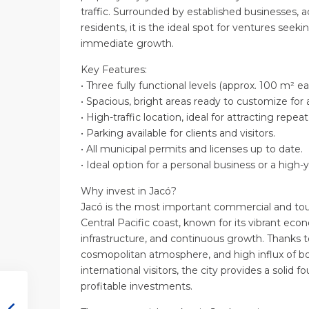
traffic. Surrounded by established businesses, ac
residents, it is the ideal spot for ventures see
immediate growth.
Key Features:
• Three fully functional levels (approx. 100 m² ea
• Spacious, bright areas ready to customize for 
• High-traffic location, ideal for attracting repe
• Parking available for clients and visitors.
• All municipal permits and licenses up to date.
• Ideal option for a personal business or a high-
Why invest in Jacó?
Jacó is the most important commercial and tour
Central Pacific coast, known for its vibrant e
infrastructure, and continuous growth. Thanks to
cosmopolitan atmosphere, and high influx of bo
international visitors, the city provides a solid 
profitable investments.