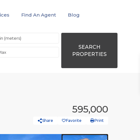
ices
Find An Agent
Blog
SEARCH
PROPERTIES
595,000
Share
Favorite
Print