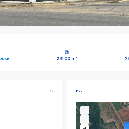
2
281.00 m
2
house
Map