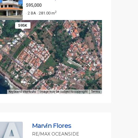
595,000
2
2 BA
281.00 m
·
·
595K
Keyboard shortcuts
Image may be subject to copyright
Terms
Marvin Flores
RE/MAX OCEANSIDE