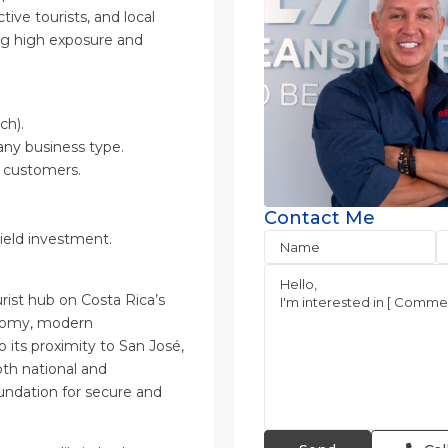
tive tourists, and local
king high exposure and
ch).
any business type.
at customers.
Contact Me
yield investment.
ist hub on Costa Rica’s
conomy, modern
 its proximity to San José,
th national and
foundation for secure and