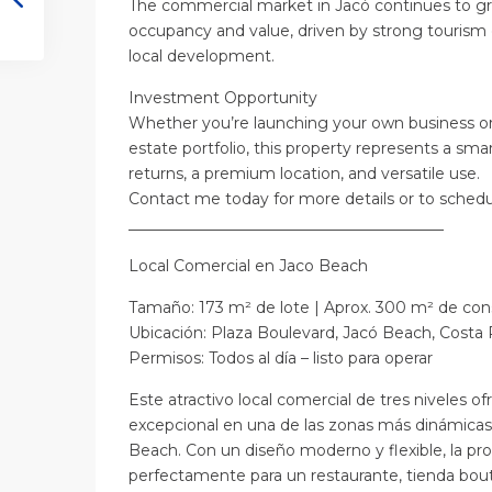
The commercial market in Jacó continues to gr
occupancy and value, driven by strong touri
local development.
Investment Opportunity
Whether you’re launching your own business or
estate portfolio, this property represents a sm
returns, a premium location, and versatile use.
Contact me today for more details or to schedule
_________________________________________
Local Comercial en Jaco Beach
Tamaño: 173 m² de lote | Aprox. 300 m² de const
Ubicación: Plaza Boulevard, Jacó Beach, Costa 
Permisos: Todos al día – listo para operar
Este atractivo local comercial de tres niveles 
excepcional en una de las zonas más dinámicas
Beach. Con un diseño moderno y flexible, la pr
perfectamente para un restaurante, tienda bouti