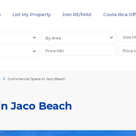
s
List My Property
Join RE/MAX
Costa Rica Off
By Area
l
Commercial Space in Jaco Beach
rehouse
in Jaco Beach