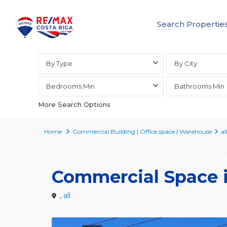
Search Propertie
Advanced Search
By Type
By City
Bedrooms Min
Bathrooms Min
More Search Options
Home
Commercial Building | Office space | Warehouse
al
For Sale
Commercial Building | Office space | Wa
Commercial Space 
,
all