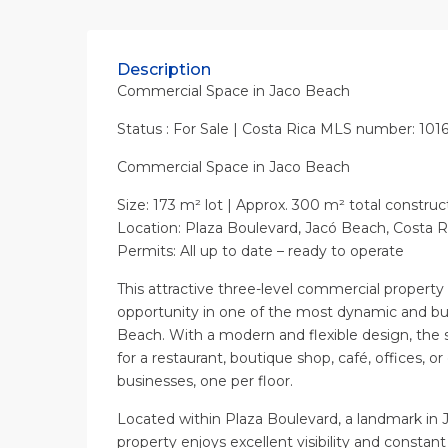
Description
Commercial Space in Jaco Beach
Status : For Sale | Costa Rica MLS number: 101
Commercial Space in Jaco Beach
Size: 173 m² lot | Approx. 300 m² total construct
Location: Plaza Boulevard, Jacó Beach, Costa R
Permits: All up to date – ready to operate
This attractive three-level commercial property
opportunity in one of the most dynamic and bus
Beach. With a modern and flexible design, the s
for a restaurant, boutique shop, café, offices, 
businesses, one per floor.
Located within Plaza Boulevard, a landmark in J
property enjoys excellent visibility and constan