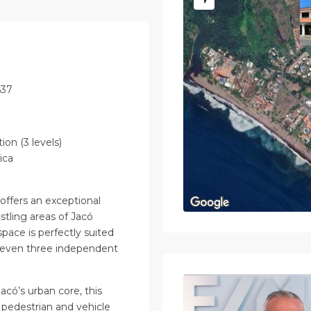
637
ion (3 levels)
ica
 offers an exceptional
tling areas of Jacó
pace is perfectly suited
or even three independent
acó’s urban core, this
t pedestrian and vehicle