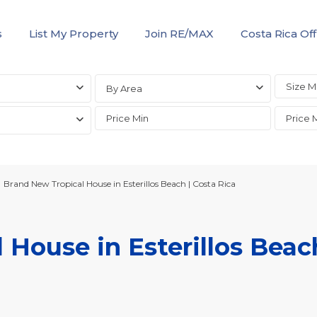
s
List My Property
Join RE/MAX
Costa Rica Off
By Area
Brand New Tropical House in Esterillos Beach | Costa Rica
House in Esterillos Beach