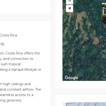
 Costa Rica
195
ch, Costa Rica offers the
y, and connection to
lush tropical
ing a tranquil lifestyle or
 high ceilings and
 and constant airflow. The
seamless access to a
ding greenery.