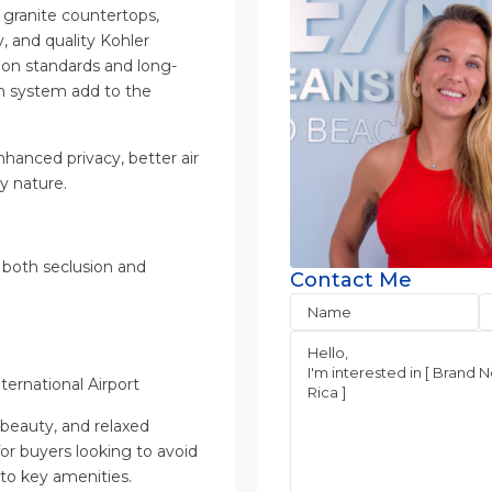
, granite countertops,
 and quality Kohler
tion standards and long-
ion system add to the
nhanced privacy, better air
y nature.
s both seclusion and
Contact Me
ernational Airport
l beauty, and relaxed
or buyers looking to avoid
e to key amenities.