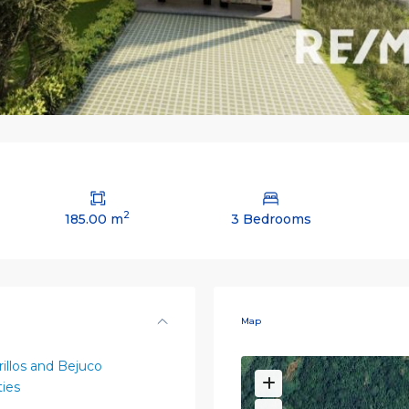
2
185.00 m
3 Bedrooms
Map
rillos and Bejuco
ies