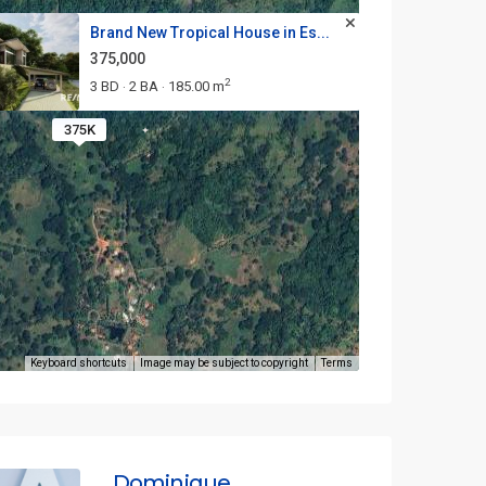
Brand New Tropical House in Es...
375,000
2
3 BD
2 BA
185.00 m
·
·
375K
Keyboard shortcuts
Image may be subject to copyright
Terms
Dominique