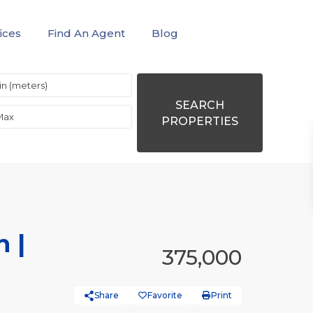
ices
Find An Agent
Blog
SEARCH
PROPERTIES
 |
375,000
Share
Favorite
Print