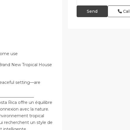
Cal
 home use
 Brand New Tropical House
peaceful setting—are
_________________
osta Rica offre un équilibre
connexion avec la nature.
environnement tropical
qui recherchent un style de
 intelligente.