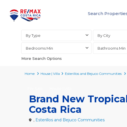
Search Propertie
Advanced Search
By Type
By City
Bedrooms Min
Bathrooms Min
More Search Options
Home
House | Villa
Esterillos and Bejuco Communities
For Sale
House | Villa
Brand New Tropical 
Costa Rica
,
Esterillos and Bejuco Communities