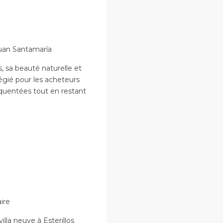
Juan Santamaría
s, sa beauté naturelle et
égié pour les acheteurs
réquentées tout en restant
ire
illa neuve à Esterillos