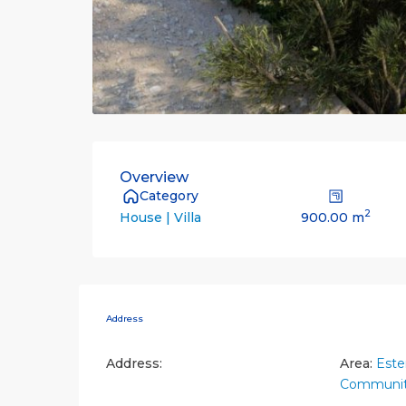
Overview
Category
2
900.00 m
House | Villa
Address
Address:
Area:
Este
Communit