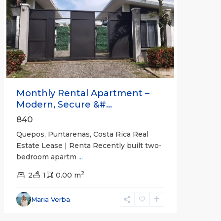
Previous
Next
Monthly Rental Apartment –
Modern, Secure &#...
840
Quepos, Puntarenas, Costa Rica Real
Estate Lease | Renta Recently built two-
bedroom apartm
...
2
2
1
0.00 m
Alajuela
Maria Verba
(Province)
,
Atenas