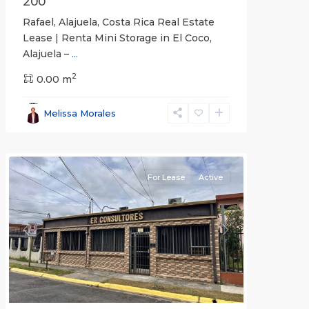
200
Rafael, Alajuela, Costa Rica Real Estate
Lease | Renta Mini Storage in El Coco,
Alajuela –
...
2
San
0.00 m
José
,
San
Melissa Morales
José
(Province)
For Lease
Active
Previous
Next