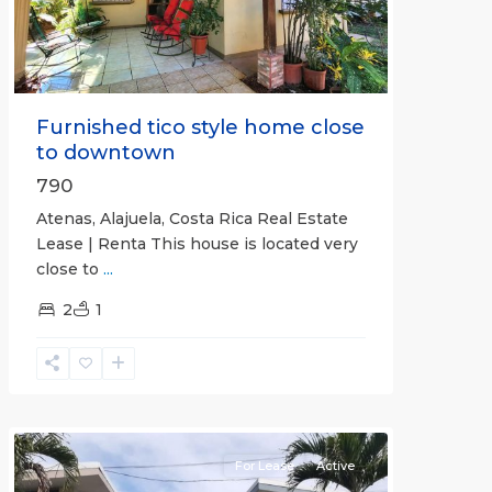
Furnished tico style home close
to downtown
790
Atenas, Alajuela, Costa Rica Real Estate
Lease | Renta This house is located very
close to
...
2
1
Quepos
For Lease
Active