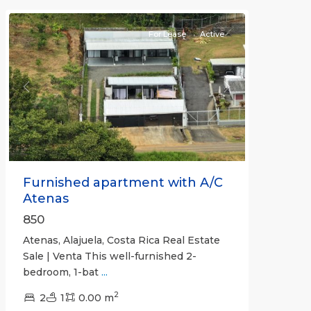
For Lease
Active
Previous
Next
Furnished apartment with A/C
Atenas
850
Atenas, Alajuela, Costa Rica Real Estate
Sale | Venta This well-furnished 2-
bedroom, 1-bat
...
2
2
1
0.00 m