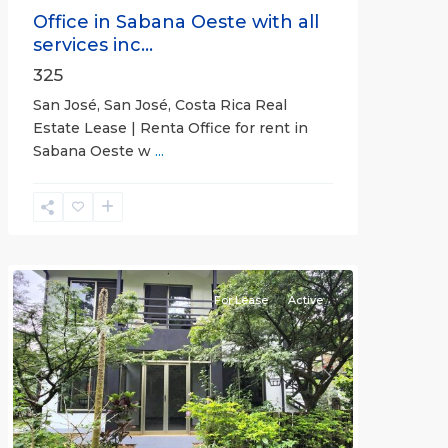
Office in Sabana Oeste with all
services inc...
325
San José, San José, Costa Rica Real
Estate Lease | Renta Office for rent in
Sabana Oeste w
...
Alajuela
(Province)
,
Atenas
For Lease
Active
Previous
Next