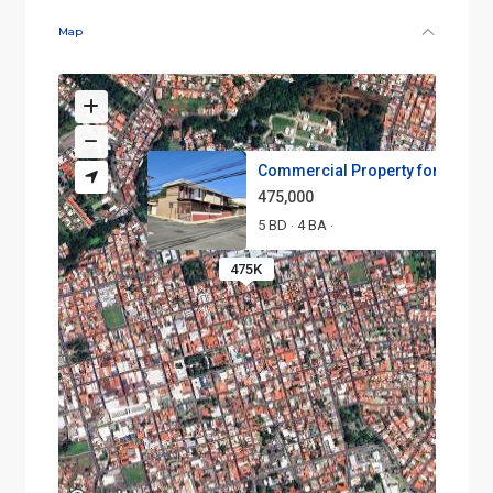
Map
Commercial Property for sale i..
475,000
5 BD
4 BA
·
·
475K