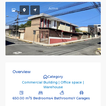
Active
Previous
Previou
Overview
Category
Commercial Building | Office space |
Warehouse
2
650.00 m
5 Bedrooms
4 Bathrooms
Y Garages