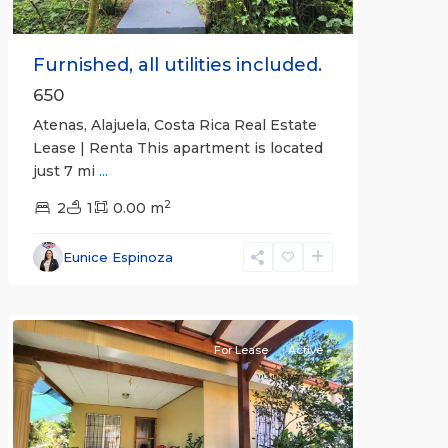
Furnished, all utilities included.
650
Atenas, Alajuela, Costa Rica Real Estate
Lease | Renta This apartment is located
just 7 mi
...
2
2
1
0.00 m
Alajuela
Eunice Espinoza
(Province)
,
Atenas
For Lease
Active
Previous
Next