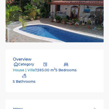
Previous
Previou
Overview
Category
2
7,593.00 m
5 Bedrooms
House | Villa
5 Bathrooms
Address