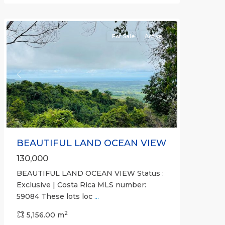
community
For Sale
Active
Previous
Next
BEAUTIFUL LAND OCEAN VIEW
130,000
BEAUTIFUL LAND OCEAN VIEW Status :
Exclusive | Costa Rica MLS number:
59084 These lots loc
...
Calle
2
Hermosa
5,156.00 m
,