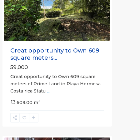
Previous
Next
Great opportunity to Own 609
square meters...
59,000
Great opportunity to Own 609 square
meters of Prime Land in Playa Hermosa
Costa rica Statu
...
Calle
2
Hermosa
609.00 m
,
Hermosa
Non-
gated
community