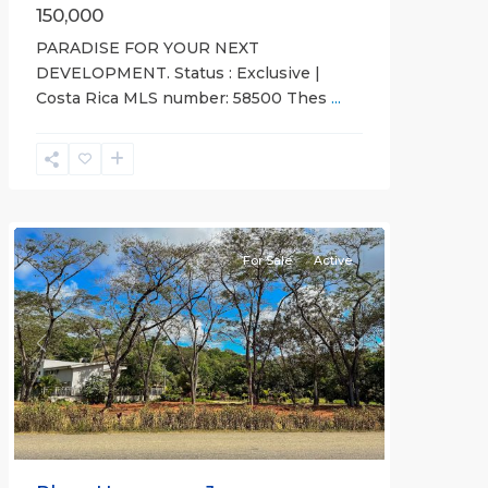
150,000
PARADISE FOR YOUR NEXT
DEVELOPMENT. Status : Exclusive |
Costa Rica MLS number: 58500 Thes
...
Hermosa
Non-
gated
community
For Sale
Active
Previous
Next