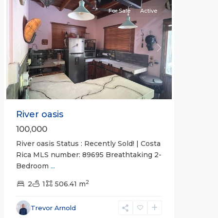
For Sale
Active
Previous
Next
River oasis
100,000
River oasis Status : Recently Sold! | Costa
Rica MLS number: 89695 Breathtaking 2-
Bedroom
...
Calle
2
Hermosa
2
1
,
506.41 m
Hermosa
Non-
Trevor Arnold
gated