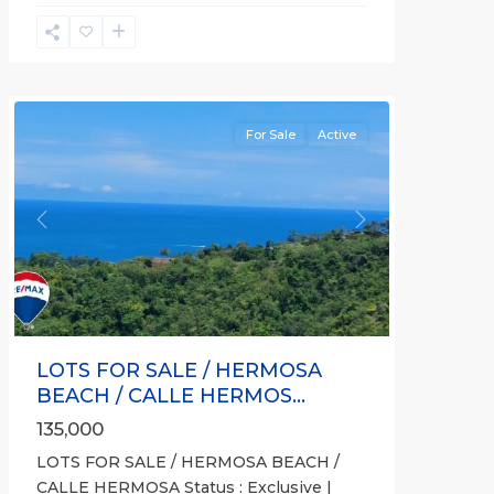
Hermosa
Non-
gated
community
For Sale
Active
Previous
Next
LOTS FOR SALE / HERMOSA
BEACH / CALLE HERMOS...
135,000
LOTS FOR SALE / HERMOSA BEACH /
CALLE HERMOSA Status : Exclusive |