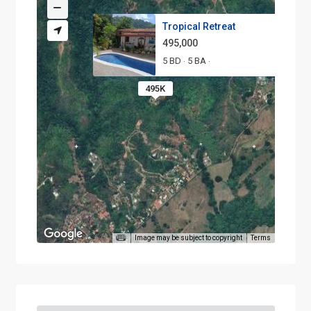
Tropical Retreat
495,000
5 BD
5 BA
·
·
495K
Image may be subject to copyright
Terms