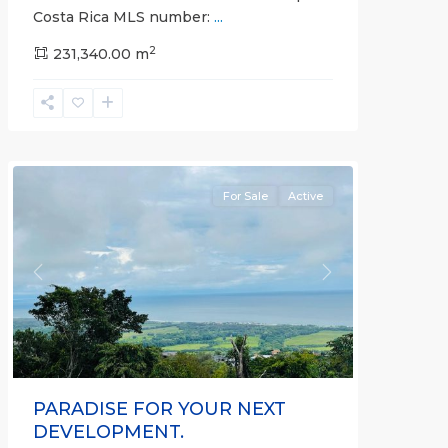
Costa Rica MLS number:
...
Calle
2
Hermosa
231,340.00 m
,
Hermosa
Non-
gated
community
For Sale
Active
Previous
Next
PARADISE FOR YOUR NEXT
DEVELOPMENT.