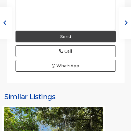
Call
WhatsApp
Hermosa
Non-
gated
Similar Listings
community
For Sale
Active