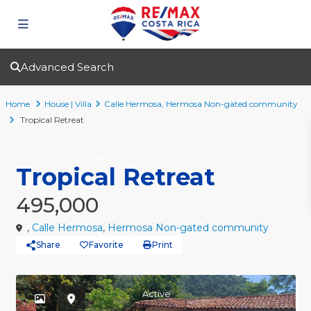
Advanced Search
Home
House | Villa
Calle Hermosa
,
Hermosa Non-gated community
Tropical Retreat
For Sale
House | Villa
Tropical Retreat
495,000
,
Calle Hermosa
,
Hermosa Non-gated community
Share
Favorite
Print
Active