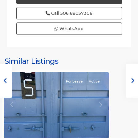
Call
506 88057306
WhatsApp
Similar Listings
Rafael
For Lease
Active
Previous
Next