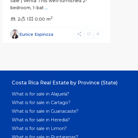
Sale | Venta This well-furnished 2-
bedroom, 1-bat
...
2
2
1
0.00 m
Eunice Espinoza
Costa Rica Real Estate by Province (State)
What is for sale in Alajuela?
What is for sale in Cartago?
What is for sale in Guanacaste?
What is for sale in Heredia?
What is for sale in Limon?
What is for sale in Puntarenas?