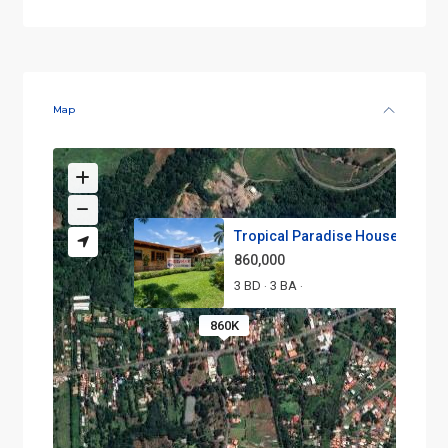
Map
Tropical Paradise House For S..
860,000
3 BD
3 BA
·
·
860K