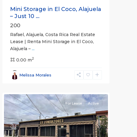
Mini Storage in El Coco, Alajuela
– Just 10 ...
200
Rafael, Alajuela, Costa Rica Real Estate
Lease | Renta Mini Storage in El Coco,
Alajuela –
...
2
San
0.00 m
José
,
San
Melissa Morales
José
(Province)
For Lease
Active
Previous
Next