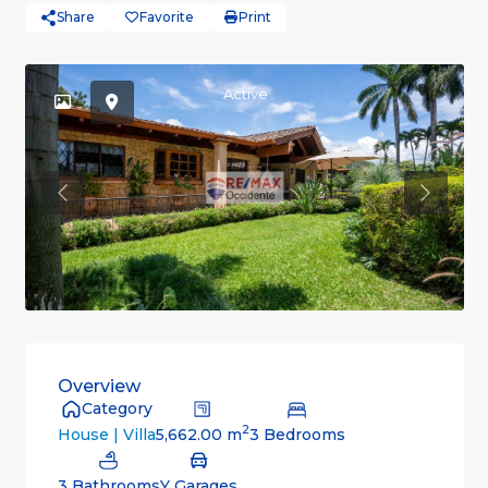
Share
Favorite
Print
Active
Previous
Previou
Overview
Category
2
5,662.00 m
3 Bedrooms
House | Villa
3 Bathrooms
Y Garages