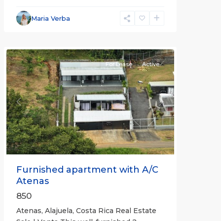
Alajuela
Maria Verba
(Province)
,
Atenas
For Lease
Active
Previous
Next
Furnished apartment with A/C
Atenas
850
Atenas, Alajuela, Costa Rica Real Estate