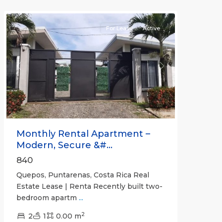
Quepos
For Lease
Active
Previous
Next
Monthly Rental Apartment –
Modern, Secure &#...
840
Quepos, Puntarenas, Costa Rica Real
Estate Lease | Renta Recently built two-
bedroom apartm
...
2
2
1
0.00 m