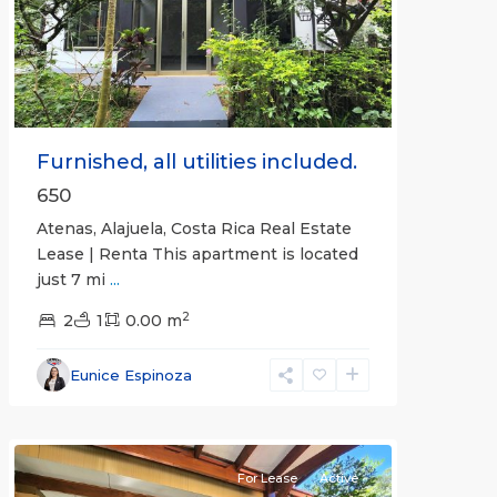
Previous
Next
Furnished, all utilities included.
650
Atenas, Alajuela, Costa Rica Real Estate
Lease | Renta This apartment is located
just 7 mi
...
2
2
1
0.00 m
Alajuela
Eunice Espinoza
(Province)
,
Atenas
For Lease
Active