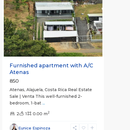
For Lease
Active
Previous
Next
Furnished apartment with A/C
Atenas
850
Atenas, Alajuela, Costa Rica Real Estate
Sale | Venta This well-furnished 2-
bedroom, 1-bat
...
2
2
1
0.00 m
Eunice Espinoza