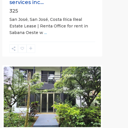
services inc...
325
San José, San José, Costa Rica Real
Estate Lease | Renta Office for rent in
Sabana Oeste w
...
Alajuela
(Province)
,
Atenas
For Lease
Active
Previous
Next