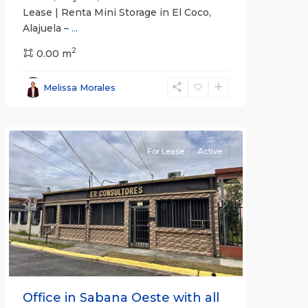
Lease | Renta Mini Storage in El Coco,
Alajuela –
...
2
San
0.00 m
José
,
San
Melissa Morales
José
(Province)
For Lease
Active
Previous
Next
Office in Sabana Oeste with all