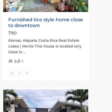
Furnished tico style home close
to downtown
790
Atenas, Alajuela, Costa Rica Real Estate
Lease | Renta This house is located very
close to
...
2
1
Quepos
For Lease
Active