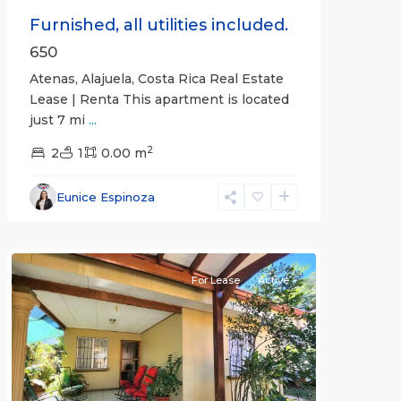
Furnished, all utilities included.
650
Atenas, Alajuela, Costa Rica Real Estate
Lease | Renta This apartment is located
just 7 mi
...
2
2
1
0.00 m
Alajuela
Eunice Espinoza
(Province)
,
Atenas
For Lease
Active
Previous
Next