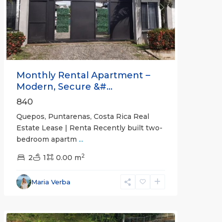
Previous
Next
Monthly Rental Apartment –
Modern, Secure &#...
840
Quepos, Puntarenas, Costa Rica Real
Estate Lease | Renta Recently built two-
bedroom apartm
...
2
2
1
0.00 m
Alajuela
Maria Verba
(Province)
,
Atenas