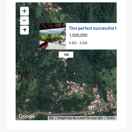
This perfect successful turnke...
1,000,000
6 BD
6 BA
·
·
1M
Image may be subject to copyright
Terms