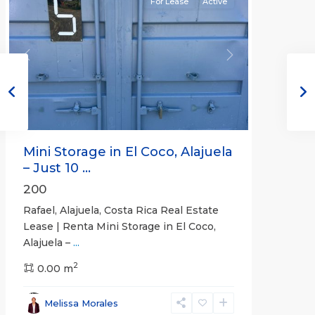
For Lease
Active
Previous
Next
Mini Storage in El Coco, Alajuela
– Just 10 ...
200
Rafael, Alajuela, Costa Rica Real Estate
Lease | Renta Mini Storage in El Coco,
Alajuela –
...
2
San
0.00 m
José
,
San
Melissa Morales