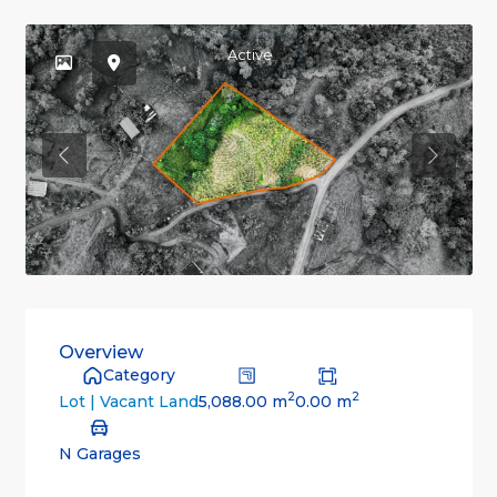
Active
Previous
Previou
Overview
Category
2
2
5,088.00 m
0.00 m
Lot | Vacant Land
N Garages