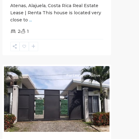
Atenas, Alajuela, Costa Rica Real Estate
Lease | Renta This house is located very
close to
...
2
1
Quepos
For Lease
Active
Previous
Next