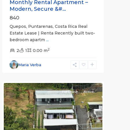
Monthly Rental Apartment –
Modern, Secure &#...
840
Quepos, Puntarenas, Costa Rica Real
Estate Lease | Renta Recently built two-
bedroom apartm
...
2
2
1
0.00 m
Alajuela
Maria Verba
(Province)
,
Atenas
For Lease
Active
Previous
Next