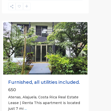
Alajuela
(Province)
,
Atenas
For Lease
Active
Previous
Next
Furnished, all utilities included.
650
Atenas, Alajuela, Costa Rica Real Estate
Lease | Renta This apartment is located
just 7 mi
...