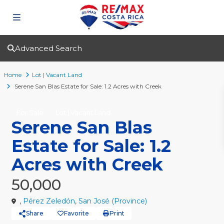
Advanced Search
Home
Lot | Vacant Land
Serene San Blas Estate for Sale: 1.2 Acres with Creek
For Sale
Lot | Vacant Land
Serene San Blas
Estate for Sale: 1.2
Acres with Creek
50,000
,
Pérez Zeledón
,
San José (Province)
Share
Favorite
Print