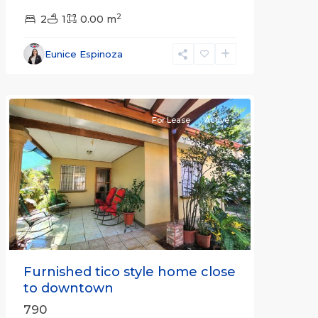
2
2
1
0.00 m
Alajuela
Eunice Espinoza
(Province)
,
Atenas
For Lease
Active
Previous
Next
Furnished tico style home close
to downtown
790