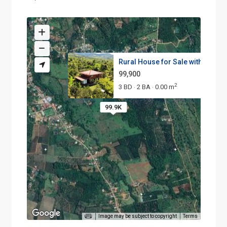
Rural House for Sale with Moun..
99,900
2
3 BD
2 BA
0.00 m
·
·
99.9K
Image may be subject to copyright
Terms