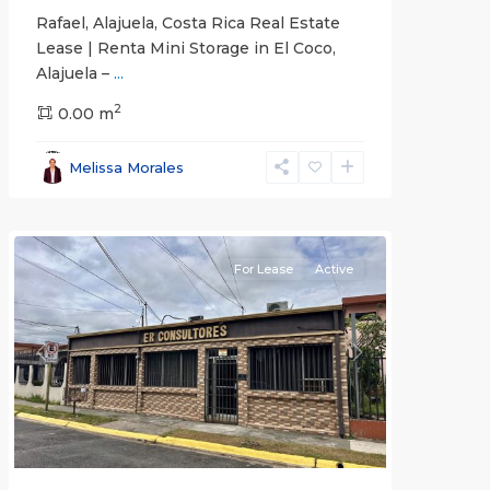
Rafael, Alajuela, Costa Rica Real Estate
Lease | Renta Mini Storage in El Coco,
Alajuela –
...
2
San
0.00 m
José
,
San
Melissa Morales
José
(Province)
For Lease
Active
Previous
Next