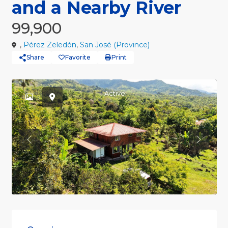
and a Nearby River
99,900
,
Pérez Zeledón
,
San José (Province)
Share
Favorite
Print
Active
Previous
Previou