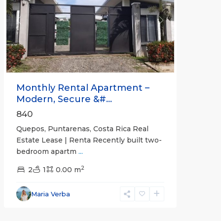
Previous
Next
Monthly Rental Apartment –
Modern, Secure &#...
840
Quepos, Puntarenas, Costa Rica Real
Estate Lease | Renta Recently built two-
bedroom apartm
...
2
2
1
0.00 m
Alajuela
Maria Verba
(Province)
,
Atenas