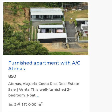
For Lease
Active
Previous
Next
Furnished apartment with A/C
Atenas
850
Atenas, Alajuela, Costa Rica Real Estate
Sale | Venta This well-furnished 2-
bedroom, 1-bat
...
2
2
1
0.00 m