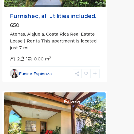
Furnished, all utilities included.
650
Atenas, Alajuela, Costa Rica Real Estate
Lease | Renta This apartment is located
just 7 mi
...
2
2
1
0.00 m
Alajuela
Eunice Espinoza
(Province)
,
Atenas
For Lease
Active
Previous
Next