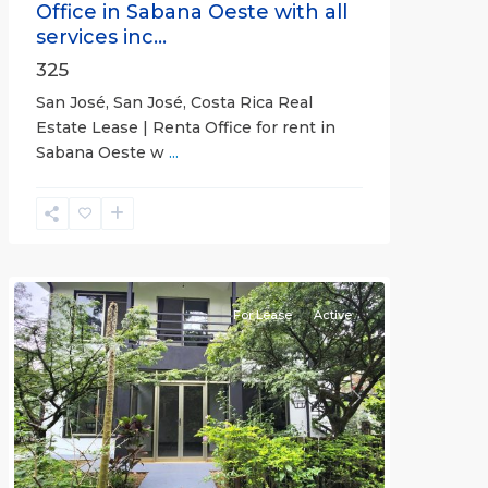
Office in Sabana Oeste with all
services inc...
325
San José, San José, Costa Rica Real
Estate Lease | Renta Office for rent in
Sabana Oeste w
...
Alajuela
(Province)
,
Atenas
For Lease
Active
Previous
Next