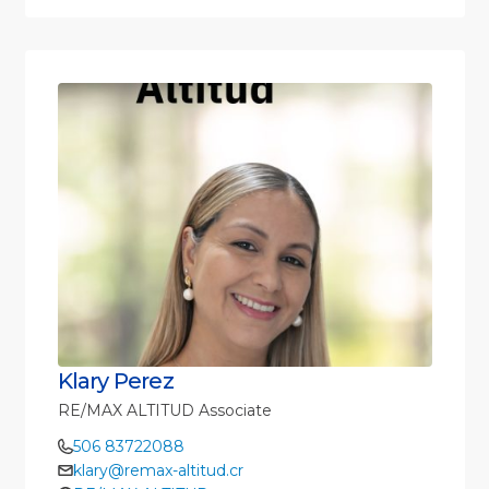
Klary Perez
RE/MAX ALTITUD Associate
506 83722088
klary@remax-altitud.cr