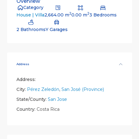
Overview
Category
2
2
2,664.00 m
0.00 m
3 Bedrooms
House | Villa
2 Bathrooms
Y Garages
Address
Address:
City:
Pérez Zeledón
,
San José (Province)
State/County:
San Jose
Country:
Costa Rica