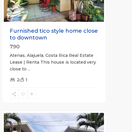
Furnished tico style home close
to downtown
790
Atenas, Alajuela, Costa Rica Real Estate
Lease | Renta This house is located very
close to
...
2
1
Quepos
For Lease
Active