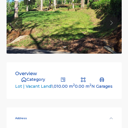
Previous
Previou
Overview
Category
2
2
1,010.00 m
0.00 m
N Garages
Lot | Vacant Land
Address