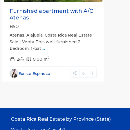
Furnished apartment with A/C
Atenas
850
Atenas, Alajuela, Costa Rica Real Estate
Sale | Venta This well-furnished 2-
bedroom, 1-bat
...
2
2
1
0.00 m
Eunice Espinoza
Costa Rica Real Estate by Province (State)
What is for sale in Alajuela?