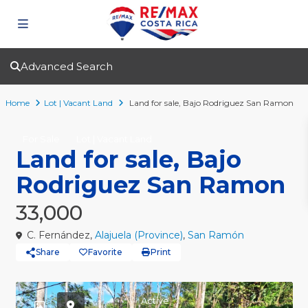
Advanced Search
Home
Lot | Vacant Land
Land for sale, Bajo Rodriguez San Ramon
For Sale
Lot | Vacant Land
Land for sale, Bajo
Rodriguez San Ramon
33,000
C. Fernández,
Alajuela (Province)
,
San Ramón
Share
Favorite
Print
Active