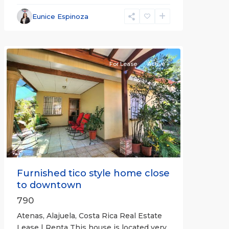
Alajuela
Eunice Espinoza
(Province)
,
Atenas
For Lease
Active
Previous
Next
Furnished tico style home close
to downtown
790
Atenas, Alajuela, Costa Rica Real Estate
Lease | Renta This house is located very