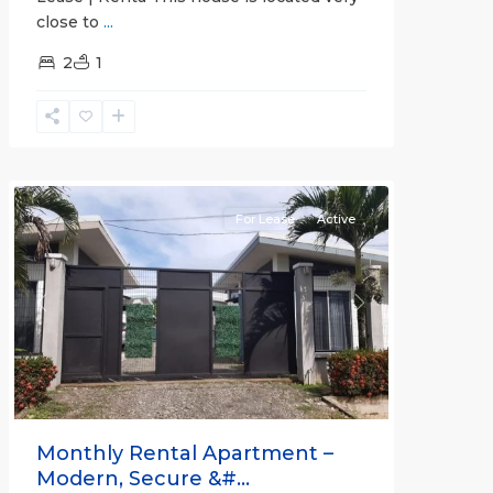
close to
...
2
1
Quepos
For Lease
Active
Previous
Next
Monthly Rental Apartment –
Modern, Secure &#...