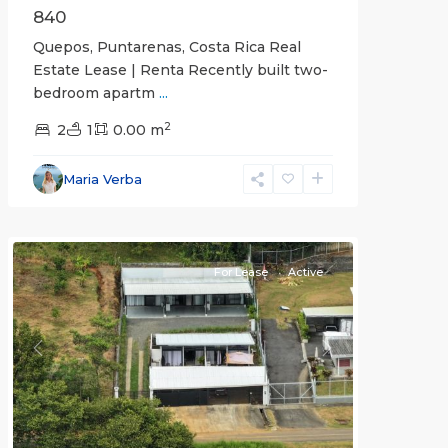
840
Quepos, Puntarenas, Costa Rica Real
Estate Lease | Renta Recently built two-
bedroom apartm
...
2
2
1
0.00 m
Alajuela
Maria Verba
(Province)
,
Atenas
For Lease
Active
Previous
Next