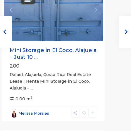
Previous
Next
Mini Storage in El Coco, Alajuela
– Just 10 ...
200
Rafael, Alajuela, Costa Rica Real Estate
Lease | Renta Mini Storage in El Coco,
Alajuela –
...
2
San
0.00 m
José
,
San
Melissa Morales
José
(Province)