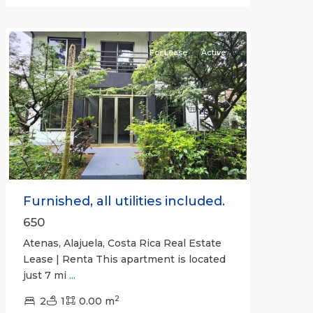
(Province)
,
Atenas
For Lease
Active
Previous
Next
Furnished, all utilities included.
650
Atenas, Alajuela, Costa Rica Real Estate
Lease | Renta This apartment is located
just 7 mi
...
2
2
1
0.00 m