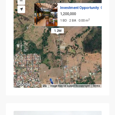
Investment Opportunity: Operat..
1,200,000
2
1 BD
2 BA
0.00 m
·
·
1.2M
Image may be subject to copyright
Terms