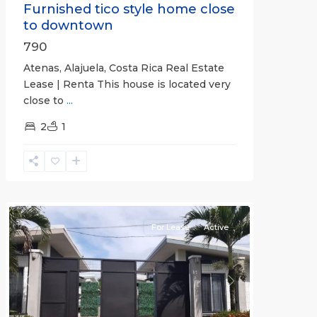
Furnished tico style home close
to downtown
790
Atenas, Alajuela, Costa Rica Real Estate
Lease | Renta This house is located very
close to
...
2
1
Quepos
For Lease
Active
Previous
Next