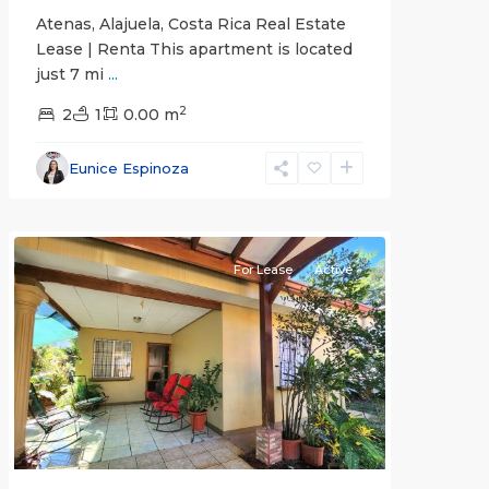
Atenas, Alajuela, Costa Rica Real Estate
Lease | Renta This apartment is located
just 7 mi
...
2
2
1
0.00 m
Alajuela
Eunice Espinoza
(Province)
,
Atenas
For Lease
Active
Previous
Next