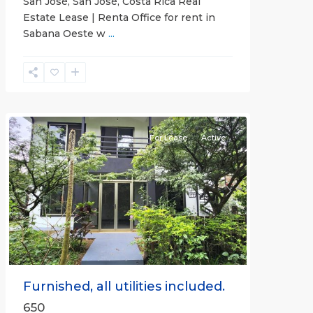
San José, San José, Costa Rica Real
Estate Lease | Renta Office for rent in
Sabana Oeste w
...
Alajuela
(Province)
,
Atenas
For Lease
Active
Previous
Next
Furnished, all utilities included.
650