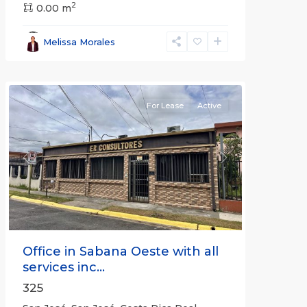
2
San
0.00 m
José
,
San
Melissa Morales
José
(Province)
For Lease
Active
Previous
Next
Office in Sabana Oeste with all
services inc...
325