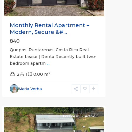
Monthly Rental Apartment –
Modern, Secure &#...
840
Quepos, Puntarenas, Costa Rica Real
Estate Lease | Renta Recently built two-
bedroom apartm
...
2
2
1
0.00 m
Alajuela
Maria Verba
(Province)
,
Atenas
For Lease
Active