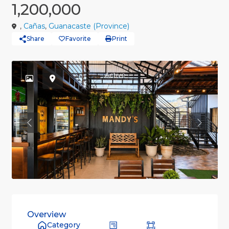
1,200,000
,
Cañas
,
Guanacaste (Province)
Share
Favorite
Print
Active
Previous
Previou
Overview
Category