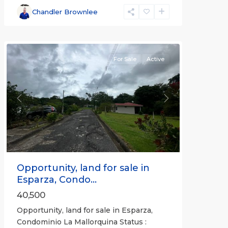
Esparza
,
Chandler Brownlee
Puntarenas
(Province)
For Sale
Active
Previous
Next
Opportunity, land for sale in
Esparza, Condo...
40,500
Opportunity, land for sale in Esparza,
Condominio La Mallorquina Status :