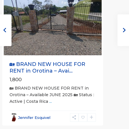
For Lease
Active
Previous
Next
🏡 BRAND NEW HOUSE FOR
RENT in Orotina – Avai...
1,800
🏡 BRAND NEW HOUSE FOR RENT in
Orotina – Available JUNE 2025 🏡 Status :
Active | Costa Rica
...
all
,
Alajuela
Jennifer Esquivel
(Province)
,