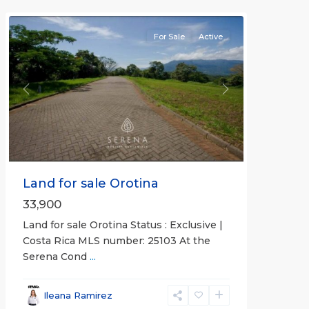
Orotina
For Sale
Active
Previous
Next
Land for sale Orotina
33,900
Land for sale Orotina Status : Exclusive |
Costa Rica MLS number: 25103 At the
Serena Cond
...
Ileana Ramirez