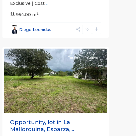
Exclusive | Cost
...
2
954.00 m
all
,
Esparza
,
Diego Leonidas
Puntarenas
(Province)
For Sale
Active
Previous
Next
Opportunity, lot in La
Mallorquina, Esparza,...