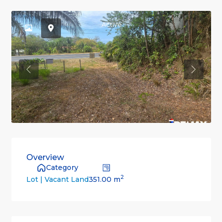
Active
Previous
Previou
Overview
Category
2
351.00 m
Lot | Vacant Land