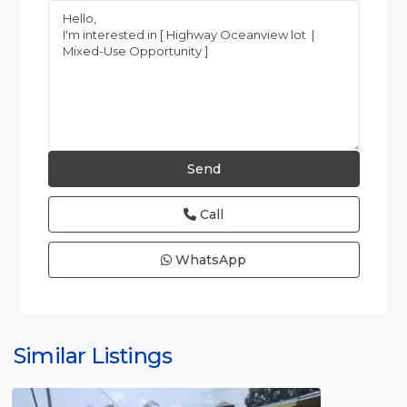
Call
WhatsApp
all
,
Alajuela
(Province)
,
Similar Listings
Orotina