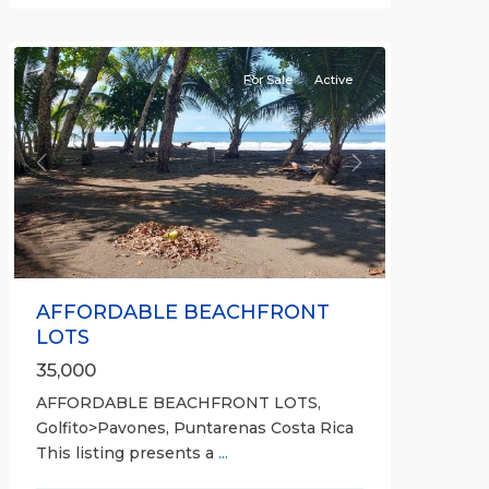
all
For Sale
Active
Previous
Next
AFFORDABLE BEACHFRONT
LOTS
35,000
AFFORDABLE BEACHFRONT LOTS,
Golfito>Pavones, Puntarenas Costa Rica
This listing presents a
...
all
,