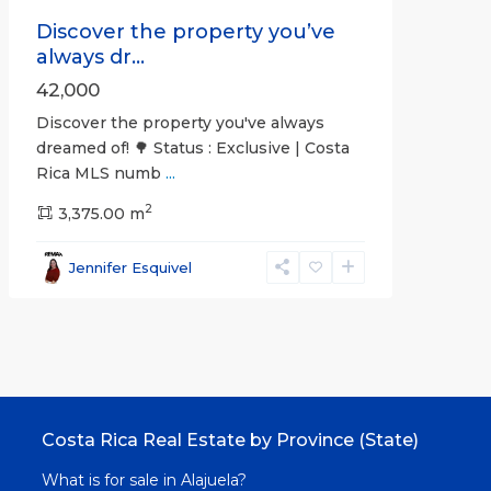
Discover the property you’ve
always dr...
42,000
Discover the property you've always
dreamed of! 🌳 Status : Exclusive | Costa
Rica MLS numb
...
2
3,375.00 m
Jennifer Esquivel
Costa Rica Real Estate by Province (State)
What is for sale in Alajuela?