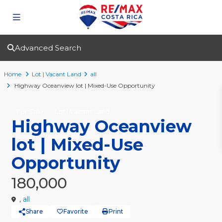
Advanced Search
Home
Lot | Vacant Land
all
Highway Oceanview lot | Mixed-Use Opportunity
For Sale
Lot | Vacant Land
Highway Oceanview
lot | Mixed-Use
Opportunity
180,000
,
all
Share
Favorite
Print