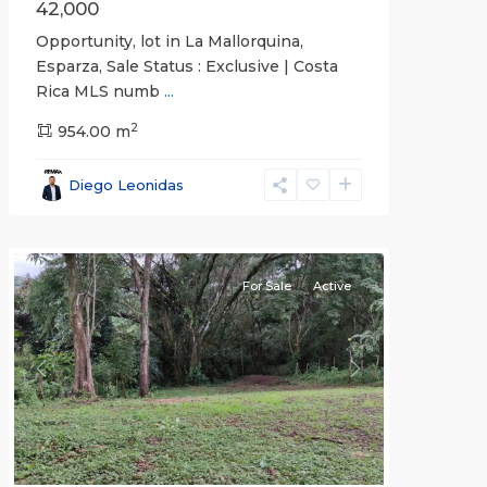
42,000
Opportunity, lot in La Mallorquina,
Esparza, Sale Status : Exclusive | Costa
Rica MLS numb
...
2
all
,
954.00 m
Alajuela
(Province)
,
Diego Leonidas
San
Mateo
For Sale
Active
Previous
Next