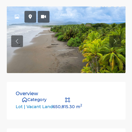
Active
Previous
Previou
Overview
Category
2
650,815.30 m
Lot | Vacant Land