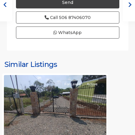
Call
506 87406070
WhatsApp
all
,
Alajuela
(Province)
,
Similar Listings
Orotina
For Lease
Active
Previous
Next