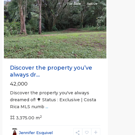
For Sale
Active
Previous
Next
Discover the property you’ve
always dr...
42,000
Discover the property you've always
dreamed of! 🌳 Status : Exclusive | Costa
Rica MLS numb
...
2
3,375.00 m
all
,
Esparza
,
Jennifer Esquivel