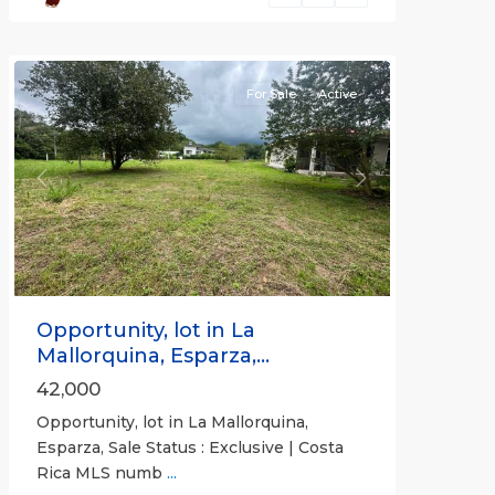
Puntarenas
(Province)
For Sale
Active
Previous
Next
Opportunity, lot in La
Mallorquina, Esparza,...
42,000
Opportunity, lot in La Mallorquina,
Esparza, Sale Status : Exclusive | Costa
Rica MLS numb
...