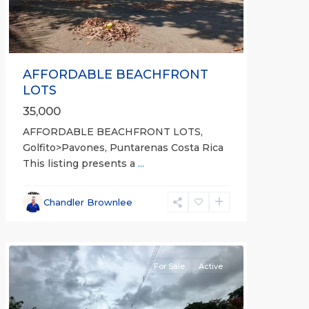
AFFORDABLE BEACHFRONT
LOTS
35,000
AFFORDABLE BEACHFRONT LOTS,
Golfito>Pavones, Puntarenas Costa Rica
This listing presents a
...
all
,
Esparza
,
Chandler Brownlee
Puntarenas
(Province)
For Sale
Active