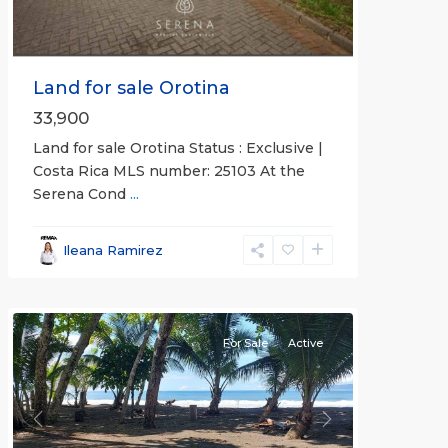
Land for sale Orotina
33,900
Land for sale Orotina Status : Exclusive |
Costa Rica MLS number: 25103 At the
Serena Cond
...
Ileana Ramirez
all
For Sale
Active
Previous
Next