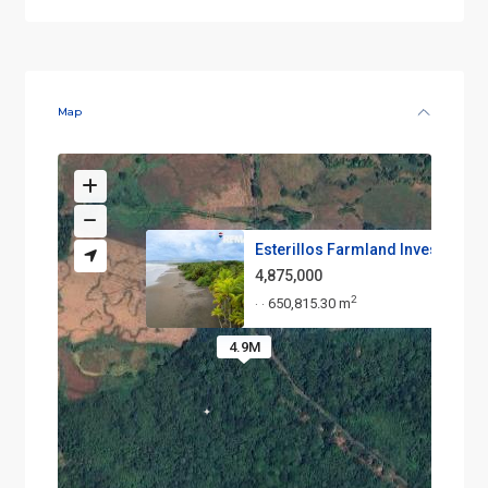
Map
Esterillos Farmland Investment..
4,875,000
2
650,815.30 m
·
·
4.9M