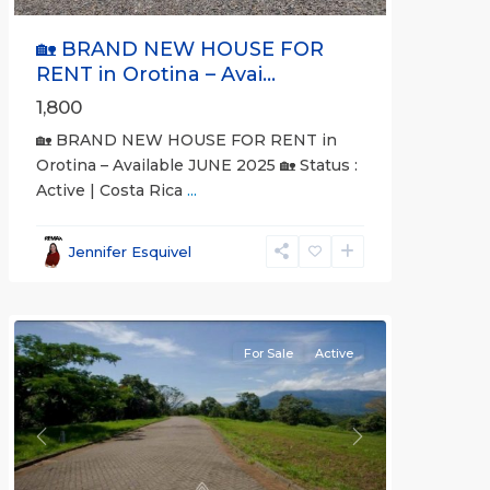
🏡 BRAND NEW HOUSE FOR
RENT in Orotina – Avai...
1,800
🏡 BRAND NEW HOUSE FOR RENT in
Orotina – Available JUNE 2025 🏡 Status :
Active | Costa Rica
...
all
,
Alajuela
Jennifer Esquivel
(Province)
,
Orotina
For Sale
Active
Previous
Next