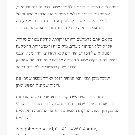
בנוסף לנוף המרהיב, הנכס כולל שני מטעי דקל מניבים ורווחיים,
שמספקים הכנסה חקלאית מיידית תוך הרחבת הפוטנציאל
הכלכלי. השטח מישורי לחלוטין, עם הכנת קרקע מלאה, מה
שמאפשר בנייה מיידית עבור מגורים או שימוש מסחרי.
בין אם אתם מדמיינים ריזורט יוקרתי, קהילת מגורים סגורה,
אקו-לודג’ או פיתוח מעורב, מיקום זה והאפשרויות ההשקעה
המגוונות של המגרש הזה הם ללא תחרות. יתרה מכך, הנכס
נמצא רק 7 דקות ממעגל היציאה מכביש קוסטנרה, מה שמספק
חיבור מצוין לתושבים ולתיירים כאחד.
המוכר מוכן לממן חצי ממחיר הנכס לאורך מספר שנים, עם
ריבית שניתנת למשא ומתן.
מגרש זה בשטח 65 הקטרים באסטריוס מציע הזדמנות
חד-פעמית ליצור פיתוח ייחודי שמשתלב בהרמוניה עם הטבע
הסובב, תוך ניצול המיקום האסטרטגי וערוצי ההכנסה החקלאיים
הקיימים.
Neighborhood: all, GFPG+VWX Parrita,