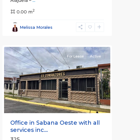
Alajuela –
...
2
San
0.00 m
José
,
San
Melissa Morales
José
(Province)
For Lease
Active
Previous
Next
Office in Sabana Oeste with all
services inc...
325