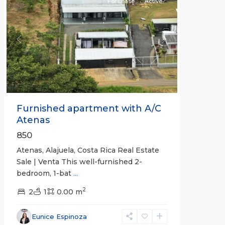
For Lease
Active
Previous
Next
Furnished apartment with A/C
Atenas
850
Atenas, Alajuela, Costa Rica Real Estate
Sale | Venta This well-furnished 2-
bedroom, 1-bat
...
2
2
1
0.00 m
Eunice Espinoza