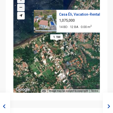
Casa Éli, Vacation-Rental Comp..
1,075,000
2
14 BD
12 BA
0.00 m
·
·
1.1M
Image may be subject to copyright
Terms