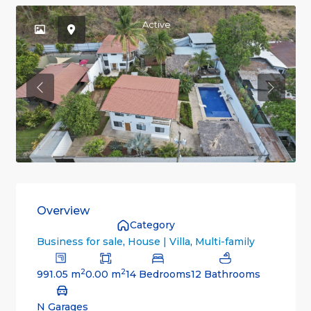
Active
Previous
Previou
Overview
Category
Business for sale
,
House | Villa
,
Multi-family
2
2
991.05 m
0.00 m
14 Bedrooms
12 Bathrooms
N Garages