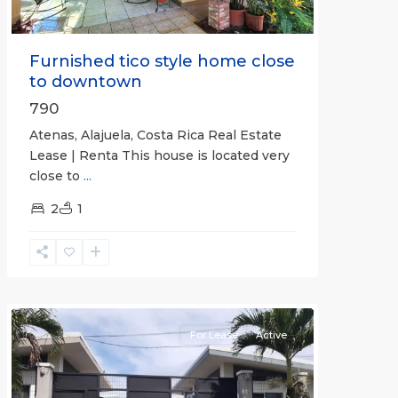
Furnished tico style home close
to downtown
790
Atenas, Alajuela, Costa Rica Real Estate
Lease | Renta This house is located very
close to
...
2
1
Quepos
For Lease
Active