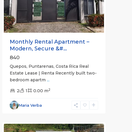
Previous
Next
Monthly Rental Apartment –
Modern, Secure &#...
840
Quepos, Puntarenas, Costa Rica Real
Estate Lease | Renta Recently built two-
bedroom apartm
...
2
2
1
0.00 m
Alajuela
Maria Verba
(Province)
,
Atenas