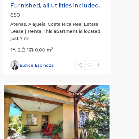
Furnished, all utilities included.
650
Atenas, Alajuela, Costa Rica Real Estate
Lease | Renta This apartment is located
just 7 mi
...
2
2
1
0.00 m
Alajuela
Eunice Espinoza
(Province)
,
Atenas
For Lease
Active
Previous
Next