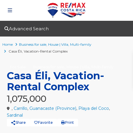
Advanced Search
Home
Business for sale
,
House | Villa
,
Multi-family
Casa Éli, Vacation-Rental Complex
,
,
For Sale
Business for sale
House | Villa
Multi-family
Casa Éli, Vacation-
Rental Complex
1,075,000
,
Carrillo
,
Guanacaste (Province)
,
Playa del Coco
,
Sardinal
Share
Favorite
Print