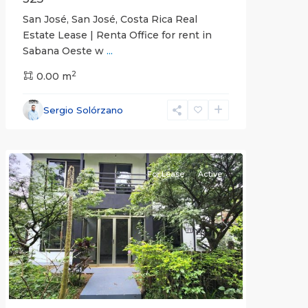
San José, San José, Costa Rica Real
Estate Lease | Renta Office for rent in
Sabana Oeste w
...
2
0.00 m
Alajuela
Sergio Solórzano
(Province)
,
Atenas
For Lease
Active
Previous
Next