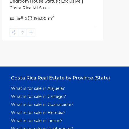
Bedroom House Status : Exclusive |
Costa Rica MLS n
...
2
3
2
195.00 m
Costa Rica Real Estate by Province (State)
What is for sale in Alajuela?
What is for sale in Cartago?
What is for sale in Guanacaste?
What is for sale in Heredia?
What is for sale in Limon?
What is for sale in Puntarenas?