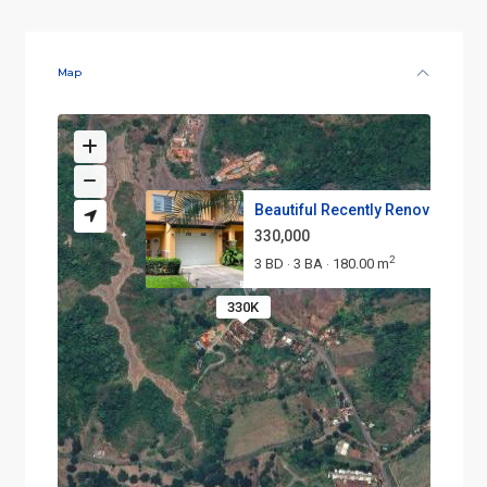
Map
Beautiful Recently Renovated M..
330,000
2
3 BD
3 BA
180.00 m
·
·
330K