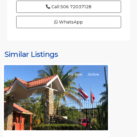
Call
506 72037128
WhatsApp
Herradura
Similar Listings
Communities
For Sale
Active
Previous
Next