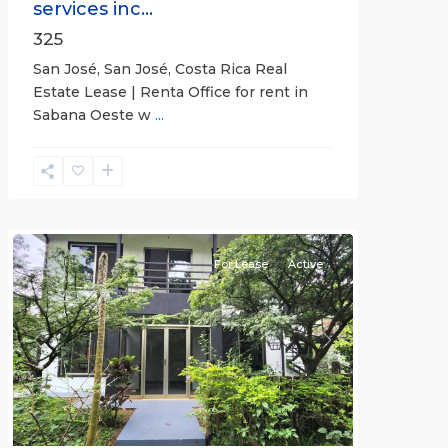
services inc...
325
San José, San José, Costa Rica Real
Estate Lease | Renta Office for rent in
Sabana Oeste w
...
Alajuela
(Province)
,
Atenas
For Lease
Active
Previous
Next