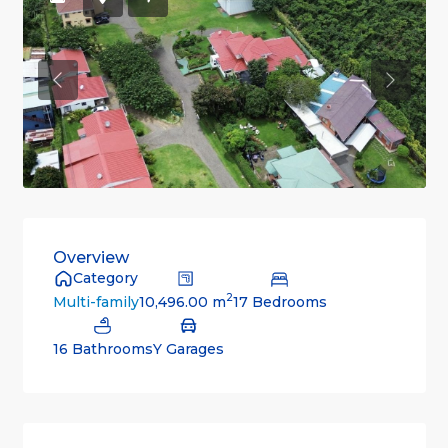
Previous
Previou
Overview
Category
2
10,496.00 m
17 Bedrooms
Multi-family
16 Bathrooms
Y Garages