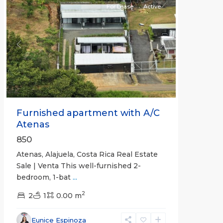
For Lease
Active
Previous
Next
Furnished apartment with A/C
Atenas
850
Atenas, Alajuela, Costa Rica Real Estate
Sale | Venta This well-furnished 2-
bedroom, 1-bat
...
2
2
1
0.00 m
Eunice Espinoza