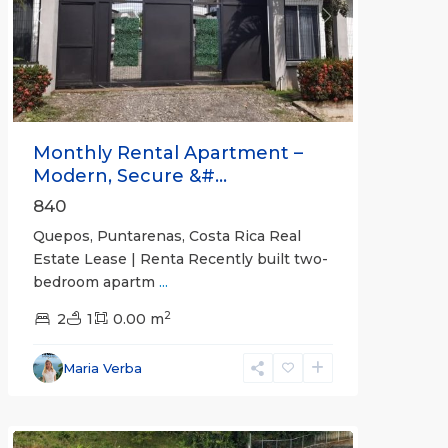
Previous
Next
Monthly Rental Apartment –
Modern, Secure &#...
840
Quepos, Puntarenas, Costa Rica Real
Estate Lease | Renta Recently built two-
bedroom apartm
...
2
2
1
0.00 m
Alajuela
Maria Verba
(Province)
,
Atenas