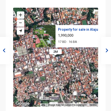
Property for sale in Alajuela
1,990,000
17 BD
16 BA
·
·
2M
Image may be subject to copyright
Terms