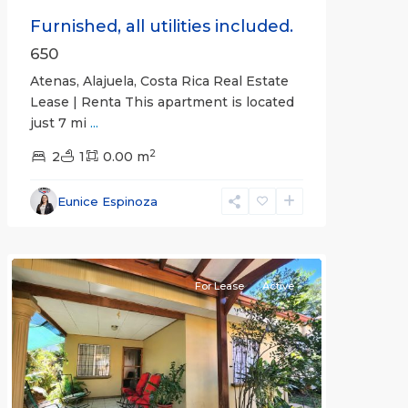
Furnished, all utilities included.
650
Atenas, Alajuela, Costa Rica Real Estate
Lease | Renta This apartment is located
just 7 mi
...
2
2
1
0.00 m
Alajuela
Eunice Espinoza
(Province)
,
Atenas
For Lease
Active
Previous
Next