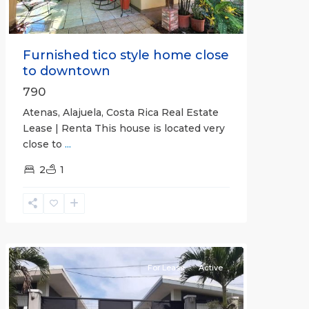
Furnished tico style home close
to downtown
790
Atenas, Alajuela, Costa Rica Real Estate
Lease | Renta This house is located very
close to
...
2
1
Quepos
For Lease
Active