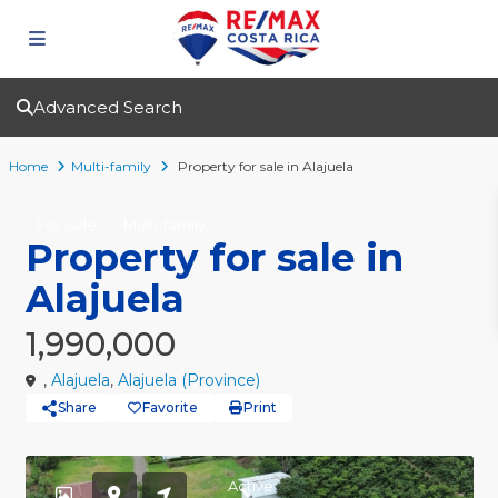
Advanced Search
Home
Multi-family
Property for sale in Alajuela
For Sale
Multi-family
Property for sale in
Alajuela
1,990,000
,
Alajuela
,
Alajuela (Province)
Share
Favorite
Print
Active