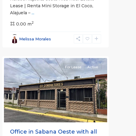
Lease | Renta Mini Storage in El Coco,
Alajuela –
...
2
San
0.00 m
José
,
San
Melissa Morales
José
(Province)
For Lease
Active
Previous
Next
Office in Sabana Oeste with all